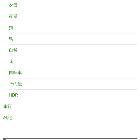
夕景
夜景
猫
鳥
自然
花
自転車
その他
HDR
旅行
雑記