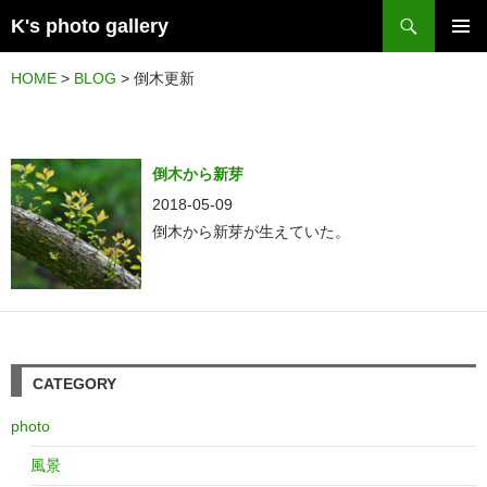
検
K's photo gallery
索
コ
メイン
ン
HOME
>
BLOG
>
倒木更新
メニュ
テ
ー
ン
ツ
倒木から新芽
へ
2018-05-09
ス
倒木から新芽が生えていた。
キ
ッ
プ
CATEGORY
photo
風景