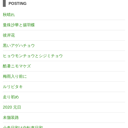
POSTING
秋晴れ
曼殊沙華と揚羽蝶
彼岸花
黒いアゲハチョウ
ヒョウモンチョウとシジミチョウ
酷暑ニモマケズ
梅雨入り前に
ルリビタキ
走り初め
2020 元日
未舗装路
小春日和は自転車日和