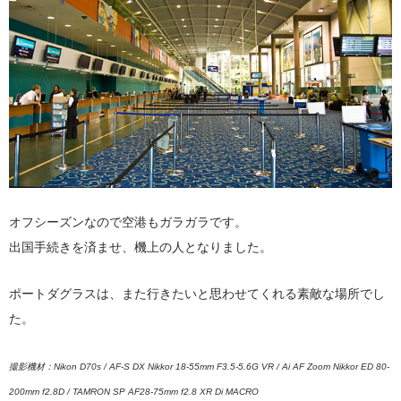
オフシーズンなので空港もガラガラです。
出国手続きを済ませ、機上の人となりました。
ポートダグラスは、また行きたいと思わせてくれる素敵な場所でし
た。
撮影機材：
Nikon D70s / AF-S DX Nikkor 18-55mm F3.5-5.6G VR / Ai AF Zoom Nikkor ED 80-
200mm f2.8D / TAMRON SP AF28-75mm f2.8 XR Di MACRO