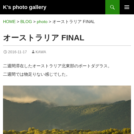
検
K's photo gallery
索
コ
メイン
ン
HOME
>
BLOG
>
photo
>
オーストラリア FINAL
メニュ
テ
オーストラリア FINAL
ー
ン
ツ
2016-11-17
KAWA
へ
ス
二週間滞在したオーストラリア北東部のポートダグラス。
キ
二週間では物足りない感じでした。
ッ
プ