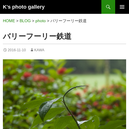
検
K's photo gallery
索
コ
メイン
ン
HOME
>
BLOG
>
photo
>
バリーフーリー鉄道
メニュ
テ
バリーフーリー鉄道
ー
ン
ツ
2016-11-10
KAWA
へ
ス
キ
ッ
プ