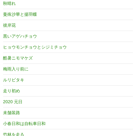
秋晴れ
曼殊沙華と揚羽蝶
彼岸花
黒いアゲハチョウ
ヒョウモンチョウとシジミチョウ
酷暑ニモマケズ
梅雨入り前に
ルリビタキ
走り初め
2020 元日
未舗装路
小春日和は自転車日和
竹林を走る