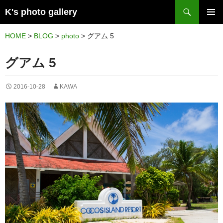
検
K's photo gallery
索
コ
メイン
ン
HOME
>
BLOG
>
photo
>
グアム 5
メニュ
テ
グアム 5
ー
ン
ツ
2016-10-28
KAWA
へ
ス
キ
ッ
プ