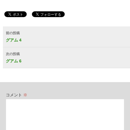
投
前の投稿
稿
グアム 4
ナ
次の投稿
ビ
グアム 6
ゲ
ー
シ
コメント
※
ョ
ン