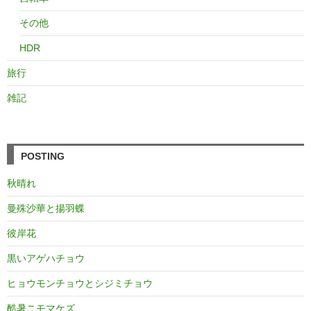
その他
HDR
旅行
雑記
POSTING
秋晴れ
曼殊沙華と揚羽蝶
彼岸花
黒いアゲハチョウ
ヒョウモンチョウとシジミチョウ
酷暑ニモマケズ