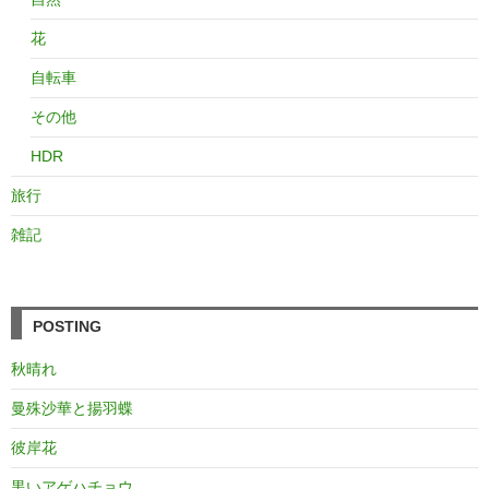
花
自転車
その他
HDR
旅行
雑記
POSTING
秋晴れ
曼殊沙華と揚羽蝶
彼岸花
黒いアゲハチョウ