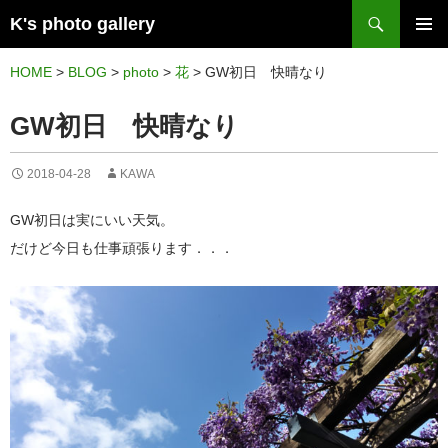
検
K's photo gallery
索
コ
メイン
ン
HOME
>
BLOG
>
photo
>
花
>
GW初日 快晴なり
メニュ
テ
GW初日 快晴なり
ー
ン
ツ
2018-04-28
KAWA
へ
ス
GW初日は実にいい天気。
キ
だけど今日も仕事頑張ります．．．
ッ
プ