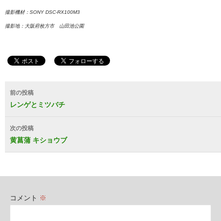
撮影機材：SONY DSC-RX100M3
撮影地：大阪府枚方市 山田池公園
投
前の投稿
稿
レンゲとミツバチ
ナ
次の投稿
ビ
黄菖蒲 キショウブ
ゲ
ー
シ
コメント
※
ョ