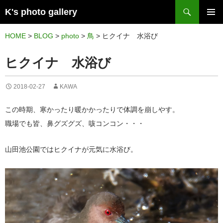
検
K's photo gallery
索
コ
メイン
ン
HOME
>
BLOG
>
photo
>
鳥
>
ヒクイナ 水浴び
メニュ
テ
ヒクイナ 水浴び
ー
ン
ツ
2018-02-27
KAWA
へ
ス
この時期、寒かったり暖かかったりで体調を崩しやす。
キ
職場でも皆、鼻グズグズ、咳コンコン・・・
ッ
プ
山田池公園ではヒクイナが元気に水浴び。