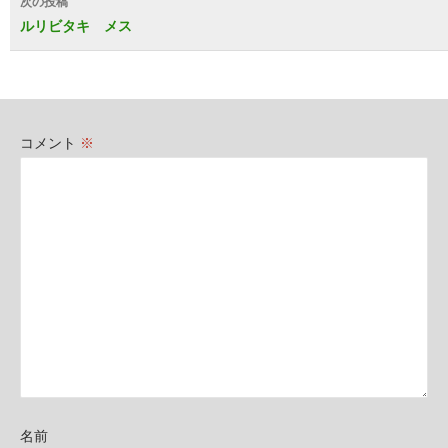
次の投稿
ビ
ルリビタキ メス
ゲ
ー
シ
コメント
※
ョ
ン
名前