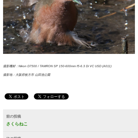
撮影機材：Nikon D7500 / TAMRON SP 150-600mm f5-6.3 Di VC USD (A011)
撮影地：大阪府枚方市 山田池公園
投
前の投稿
稿
さくらねこ
ナ