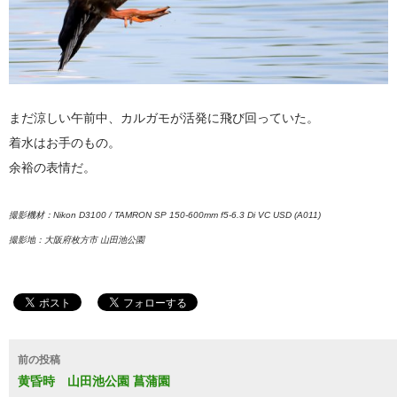
まだ涼しい午前中、カルガモが活発に飛び回っていた。
着水はお手のもの。
余裕の表情だ。
撮影機材：Nikon D3100 / TAMRON SP 150-600mm f5-6.3 Di VC USD (A011)
撮影地：大阪府枚方市 山田池公園
投
前の投稿
稿
黄昏時 山田池公園 菖蒲園