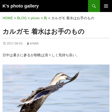
検
K's photo gallery
索
コ
メイン
ン
HOME
>
BLOG
>
photo
>
鳥
>
カルガモ 着水はお手のもの
メニュ
テ
カルガモ 着水はお手のもの
ー
ン
ツ
2017-06-01
KAWA
へ
ス
日中は暑さに参るが朝晩は清々しく気持ち良い。
キ
ッ
プ