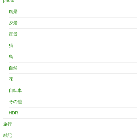
photo
風景
夕景
夜景
猫
鳥
自然
花
自転車
その他
HDR
旅行
雑記