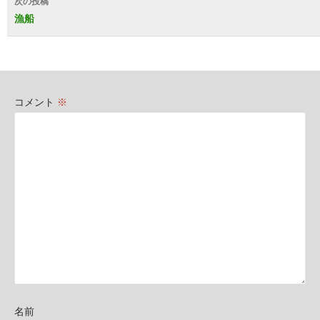
次の投稿
ビ
漁船
ゲ
ー
シ
コメント
※
ョ
ン
名前