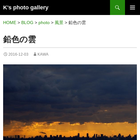
検
K's photo gallery
索
コ
メイン
ン
HOME
>
BLOG
>
photo
>
風景
>
鉛色の雲
メニュ
テ
鉛色の雲
ー
ン
ツ
2016-12-03
KAWA
へ
ス
キ
ッ
プ