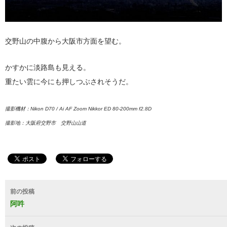
交野山の中腹から大阪市方面を望む。
かすかに淡路島も見える。
重たい雲に今にも押しつぶされそうだ。
撮影機材：Nikon D70 / Ai AF Zoom Nikkor ED 80-200mm f2.8D
撮影地：大阪府交野市 交野山山道
投
前の投稿
稿
阿吽
ナ