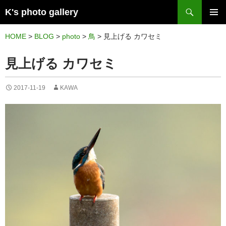
検
K's photo gallery
索
コ
メイン
ン
HOME
>
BLOG
>
photo
>
鳥
>
見上げる カワセミ
メニュ
テ
見上げる カワセミ
ー
ン
ツ
2017-11-19
KAWA
へ
ス
キ
ッ
プ