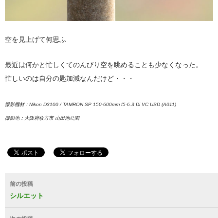
空を見上げて何思ふ
最近は何かと忙しくてのんびり空を眺めることも少なくなった。
忙しいのは自分の匙加減なんだけど・・・
撮影機材：Nikon D3100 / TAMRON SP 150-600mm f5-6.3 Di VC USD (A011)
撮影地：大阪府枚方市 山田池公園
投
前の投稿
稿
シルエット
ナ