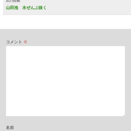
次の投稿
ビ
山田池 水ぜんぶ抜く
ゲ
ー
シ
コメント
※
ョ
ン
名前