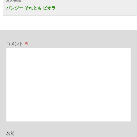
次の投稿
ビ
パンジー それとも ビオラ
ゲ
ー
シ
コメント
※
ョ
ン
名前