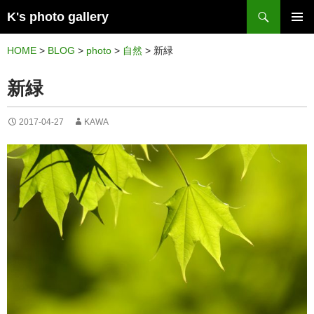
検
K's photo gallery
索
コ
メイン
ン
HOME
>
BLOG
>
photo
>
自然
>
新緑
メニュ
テ
新緑
ー
ン
ツ
2017-04-27
KAWA
へ
ス
キ
ッ
プ