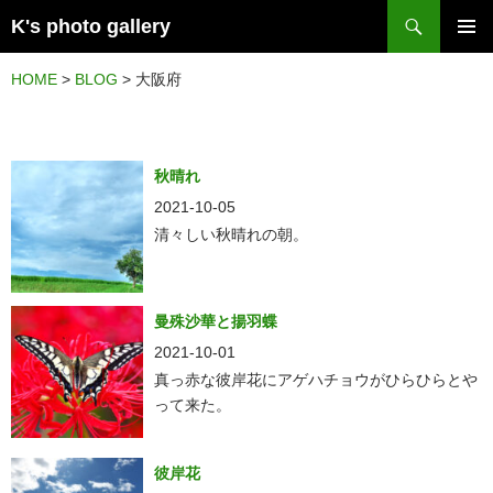
検
K's photo gallery
索
コ
メイン
ン
HOME
>
BLOG
>
大阪府
メニュ
テ
ー
ン
ツ
秋晴れ
へ
2021-10-05
ス
清々しい秋晴れの朝。
キ
ッ
曼殊沙華と揚羽蝶
プ
2021-10-01
真っ赤な彼岸花にアゲハチョウがひらひらとや
って来た。
彼岸花