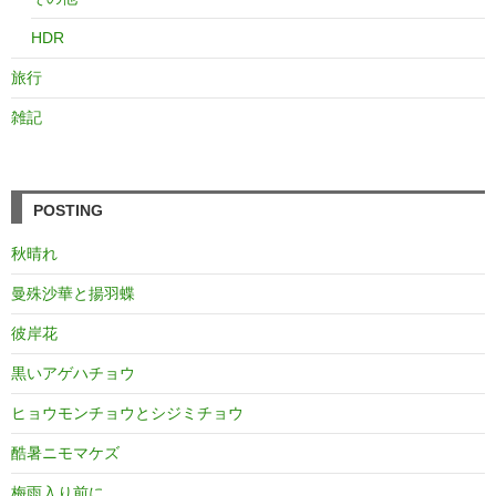
HDR
旅行
雑記
POSTING
秋晴れ
曼殊沙華と揚羽蝶
彼岸花
黒いアゲハチョウ
ヒョウモンチョウとシジミチョウ
酷暑ニモマケズ
梅雨入り前に