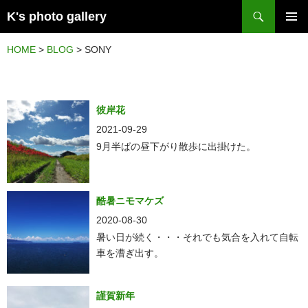
検
K's photo gallery
索
コ
メイン
ン
HOME
>
BLOG
>
SONY
メニュ
テ
ー
ン
ツ
彼岸花
へ
2021-09-29
ス
9月半ばの昼下がり散歩に出掛けた。
キ
ッ
酷暑ニモマケズ
プ
2020-08-30
暑い日が続く・・・それでも気合を入れて自転
車を漕ぎ出す。
謹賀新年