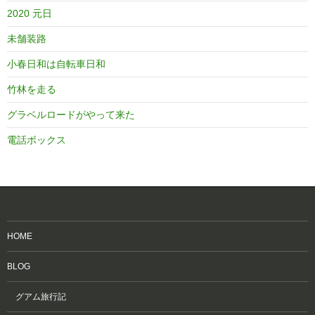
2020 元日
未舗装路
小春日和は自転車日和
竹林を走る
グラベルロードがやって来た
電話ボックス
HOME
BLOG
グアム旅行記