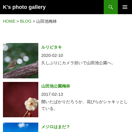
検
K's photo gallery
索
コ
メイン
ン
HOME
>
BLOG
>
山田池梅林
メニュ
テ
ー
ン
ツ
ルリビタキ
へ
2020-02-10
ス
久しぶりにカメラ担いで山田池公園へ。
キ
ッ
山田池公園梅林
プ
2017-02-13
開いたばかりだろうか、花びらがシャキッとし
ている。
メジロはまだ？