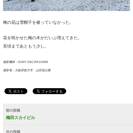
梅の花は雪帽子を被っていなかった。
花を咲かせた梅の木がだいぶ増えてきた。
見頃まであともう少し。
撮影機材：SONY DSC-RX100M3
撮影地：大阪府枚方市 山田池公園
投
前の投稿
稿
梅田スカイビル
ナ
次の投稿