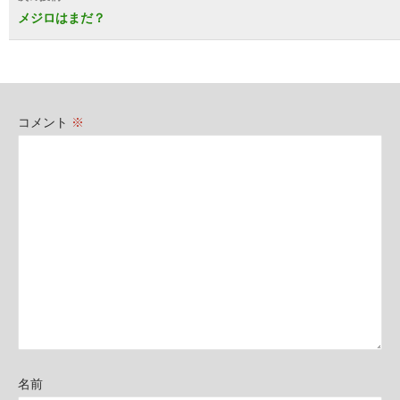
ビ
メジロはまだ？
ゲ
ー
シ
コメント
※
ョ
ン
名前