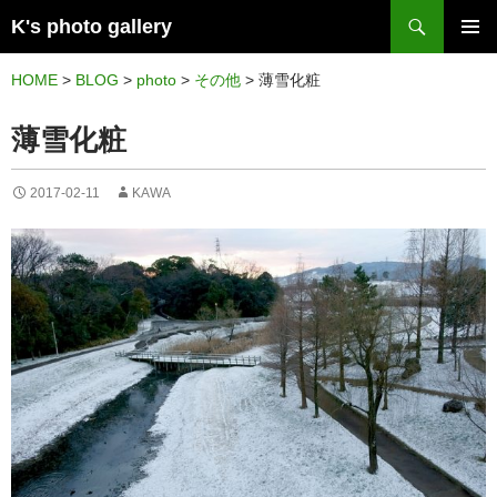
検
K's photo gallery
索
コ
メイン
ン
HOME
>
BLOG
>
photo
>
その他
>
薄雪化粧
メニュ
テ
薄雪化粧
ー
ン
ツ
2017-02-11
KAWA
へ
ス
キ
ッ
プ