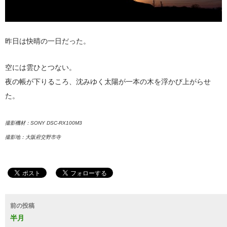
昨日は快晴の一日だった。
空には雲ひとつない。
夜の帳が下りるころ、沈みゆく太陽が一本の木を浮かび上がらせ
た。
撮影機材：SONY DSC-RX100M3
撮影地：大阪府交野市寺
投
前の投稿
稿
半月