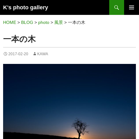
検
K's photo gallery
索
コ
メイン
ン
HOME
>
BLOG
>
photo
>
風景
>
一本の木
メニュ
テ
一本の木
ー
ン
ツ
2017-02-20
KAWA
へ
ス
キ
ッ
プ