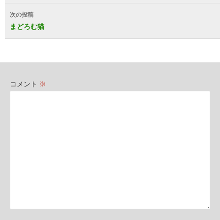
ナ
次の投稿
ビ
まどろむ猫
ゲ
ー
シ
コメント
※
ョ
ン