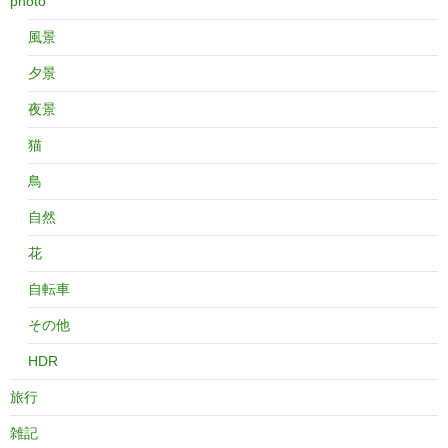
photo
風景
夕景
夜景
猫
鳥
自然
花
自転車
その他
HDR
旅行
雑記