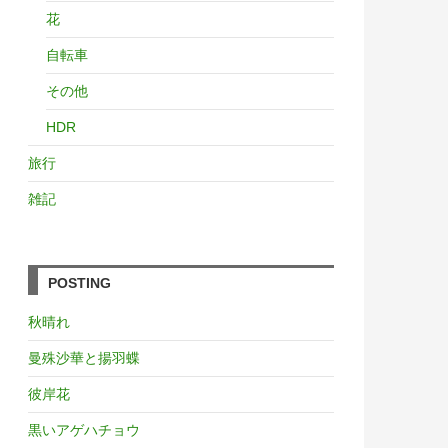
花
自転車
その他
HDR
旅行
雑記
POSTING
秋晴れ
曼殊沙華と揚羽蝶
彼岸花
黒いアゲハチョウ