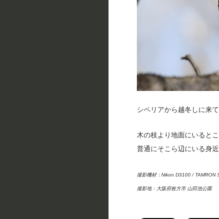
シベリアから越冬しに来て
木の枝より地面にいるとこ
普通にそこら辺にいる身近
撮影機材：Nikon D3100 / TAMRON SP 
撮影地：大阪府枚方市 山田池公園