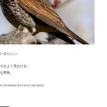
いるらしい。
ろをよく見かける。
な野鳥。
150-600mm f5-6.3 Di VC USD (A011)