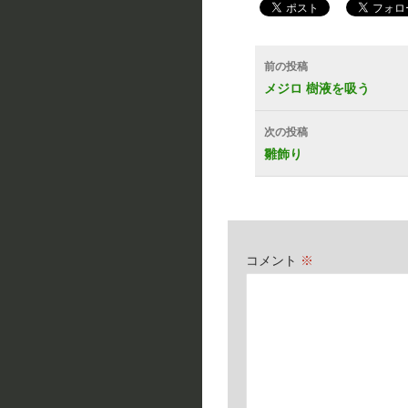
投
前の投稿
稿
メジロ 樹液を吸う
ナ
次の投稿
ビ
雛飾り
ゲ
ー
シ
コメント
※
ョ
ン