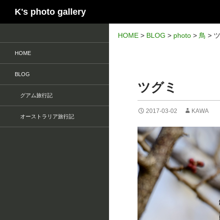
検
K's photo gallery
索
HOME
>
BLOG
>
photo
>
鳥
>
HOME
BLOG
ツグミ
グアム旅行記
2017-03-02
KAWA
オーストラリア旅行記