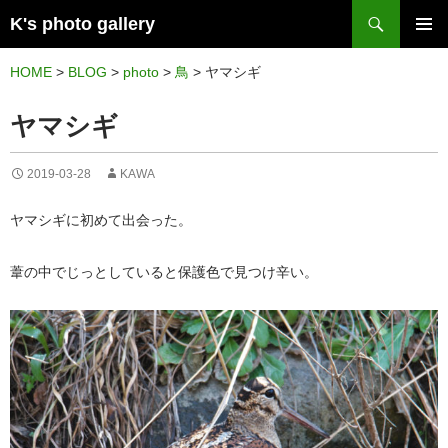
検
K's photo gallery
索
コ
メイン
ン
HOME
>
BLOG
>
photo
>
鳥
>
ヤマシギ
メニュ
テ
ヤマシギ
ー
ン
ツ
2019-03-28
KAWA
へ
ス
ヤマシギに初めて出会った。
キ
ッ
葦の中でじっとしていると保護色で見つけ辛い。
プ