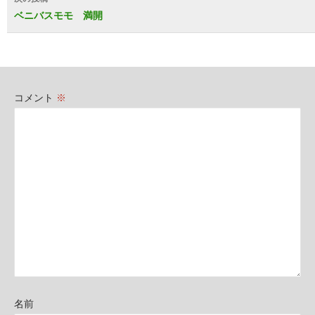
ビ
ベニバスモモ 満開
ゲ
ー
シ
コメント
※
ョ
ン
名前