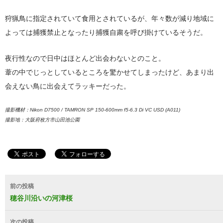
狩猟鳥に指定されていて食用とされているが、年々数が減り地域に
よっては捕獲禁止となったり捕獲自粛を呼び掛けているそうだ。
夜行性なので日中はほとんど出会わないとのこと。
葦の中でじっとしているところを驚かせてしまったけど、あまり出
会えない鳥に出会えてラッキーだった。
撮影機材：Nikon D7500 / TAMRON SP 150-600mm f5-6.3 Di VC USD (A011)
撮影地：大阪府枚方市山田池公園
投
前の投稿
稿
穂谷川沿いの河津桜
ナ
次の投稿