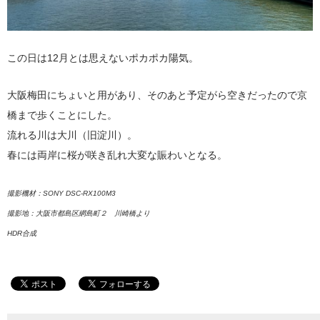
この日は12月とは思えないポカポカ陽気。
大阪梅田にちょいと用があり、そのあと予定がら空きだったので京
橋まで歩くことにした。
流れる川は大川（旧淀川）。
春には両岸に桜が咲き乱れ大変な賑わいとなる。
撮影機材：SONY DSC-RX100M3
撮影地：大阪市都島区網島町２ 川崎橋より
HDR合成