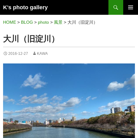
検
K's photo gallery
索
コ
メイン
ン
HOME
>
BLOG
>
photo
>
風景
>
大川（旧淀川）
メニュ
テ
大川（旧淀川）
ー
ン
ツ
2016-12-27
KAWA
へ
ス
キ
ッ
プ