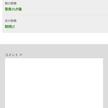
投
前の投稿
稿
聖夜の夕陽
ナ
次の投稿
ビ
朝焼け
ゲ
ー
シ
コメント
※
ョ
ン