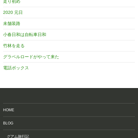
走り初め
2020 元日
未舗装路
小春日和は自転車日和
竹林を走る
グラベルロードがやって来た
電話ボックス
HOME
BLOG
グアム旅行記