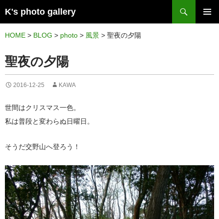
検
K's photo gallery
索
コ
メイン
ン
HOME
>
BLOG
>
photo
>
風景
>
聖夜の夕陽
メニュ
テ
聖夜の夕陽
ー
ン
ツ
2016-12-25
KAWA
へ
ス
世間はクリスマス一色。
キ
私は普段と変わらぬ日曜日。
ッ
プ
そうだ交野山へ登ろう！