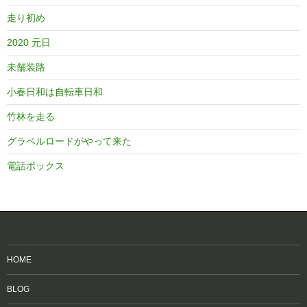
走り初め
2020 元日
未舗装路
小春日和は自転車日和
竹林を走る
グラベルロードがやって来た
電話ボックス
HOME
BLOG