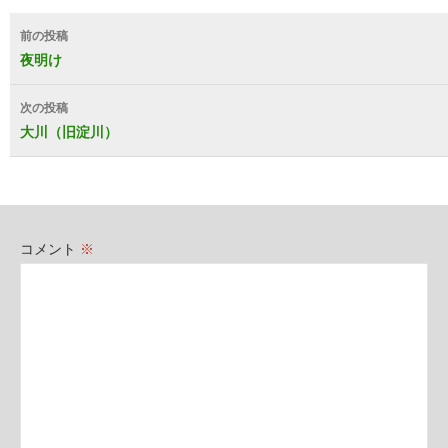
投
前の投稿
稿
夜明け
ナ
次の投稿
ビ
大川（旧淀川）
ゲ
ー
シ
コメント
※
ョ
ン